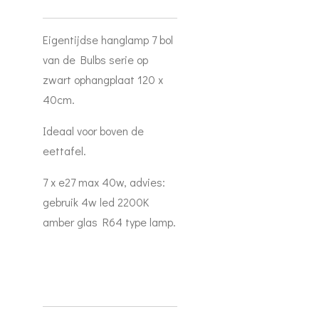
Eigentijdse hanglamp 7 bol
van de Bulbs serie op
zwart ophangplaat 120 x
40cm.
Ideaal voor boven de
eettafel.
7 x e27 max 40w, advies:
gebruik 4w led 2200K
amber glas R64 type lamp.