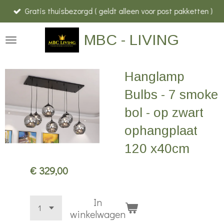
Gratis thuisbezorgd ( geldt alleen voor post pakketten )
Ga
direct
MBC - LIVING
naar
de
hoofdinhoud
Hanglamp
Bulbs - 7 smoke
bol - op zwart
ophangplaat
120 x40cm
€ 329,00
In
winkelwagen