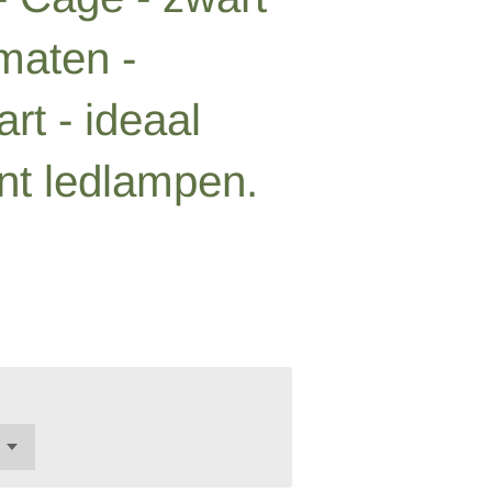
maten -
rt - ideaal
nt ledlampen.