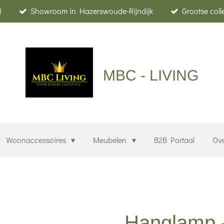
)
Showroom in Hazerswoude-Rijndijk
Grootse col
MBC - LIVING
Woonaccessoires
Meubelen
B2B Portaal
Ov
Hanglamp -