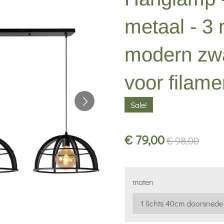
metaal - 3 
modern zwa
voor filame
Sale!
€ 79,00
€ 98,00
maten