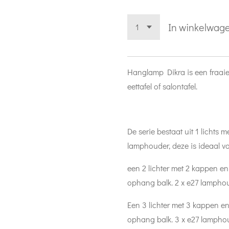
In winkelwag
Hanglamp Dikra is een fraai
eettafel of salontafel.
De serie bestaat uit 1 lichts 
lamphouder, deze is ideaal vo
een 2 lichter met 2 kappen e
ophang balk. 2 x e27 lamphou
Een 3 lichter met 3 kappen e
ophang balk. 3 x e27 lampho