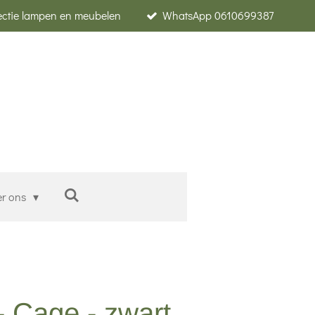
lectie lampen en meubelen
WhatsApp 0610699387
er ons
 Cage - zwart