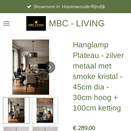
Showroom in Hazerswoude-Rijndijk
Ga
direct
MBC - LIVING
naar
de
hoofdinhoud
Hanglamp
Plateau - zilver
metaal met
smoke kristal -
45cm dia -
30cm hoog +
100cm ketting
€ 289,00