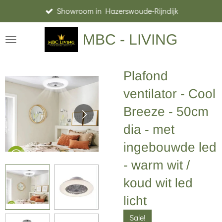
Showroom in Hazerswoude-Rijndijk
Ga
direct
MBC - LIVING
naar
de
hoofdinhoud
Plafond
ventilator - Cool
Breeze - 50cm
dia - met
ingebouwde led
- warm wit /
koud wit led
licht
Sale!