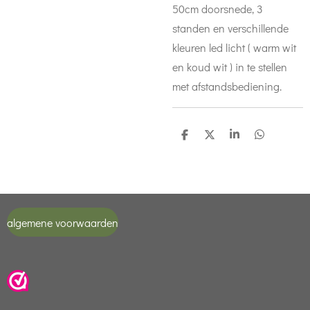
50cm doorsnede, 3
standen en verschillende
kleuren led licht ( warm wit
en koud wit ) in te stellen
met afstandsbediening.
D
D
S
D
e
e
h
e
l
e
a
l
e
l
r
e
n
e
n
algemene voorwaarden